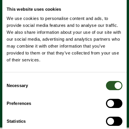
This website uses cookies
We use cookies to personalise content and ads, to
provide social media features and to analyse our traffic.
We also share information about your use of our site with
Code of conduct
our social media, advertising and analytics partners who
För att Navitech ska fortsätta vara en pålitlig leverantör
may combine it with other information that you’ve
med nöjda kunder krävs det att vi alla jobbar i enlighet
provided to them or that they’ve collected from your use
med våra värdegrunder och mål och att våra relationer
of their services.
bygger på ömsesidig respekt och tillit.
Ladda ner code of conduct
Consent
Necessary
Selection
Ladda ner supplier code of conduct
Preferences
Statistics