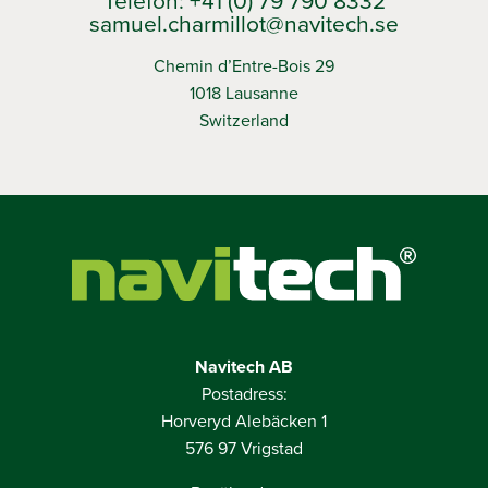
samuel.charmillot@navitech.se
Chemin d’Entre-Bois 29
1018 Lausanne
Switzerland
Navitech AB
Postadress:
Horveryd Alebäcken 1
576 97 Vrigstad